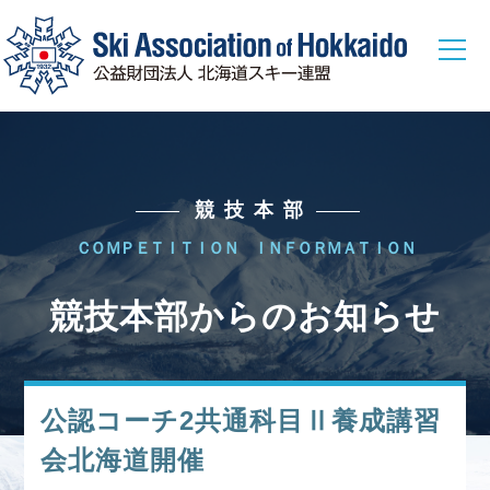
総務本部
総務本部からのお知らせ
競技本部
総務本部に関する各種情報
ＣＯＭＰＥＴＩＴＩＯＮ ＩＮＦＯＲＭＡＴＩＯＮ
競技本部
競技本部からのお知らせ
競技本部からのお知らせ
ウィンタースポーツ選手からのメッセージ
公認コーチ2共通科目Ⅱ養成講習
ジャンプ
コンバインド
クロスカントリー
会北海道開催
アルペン
フリースタイル
スノーボード