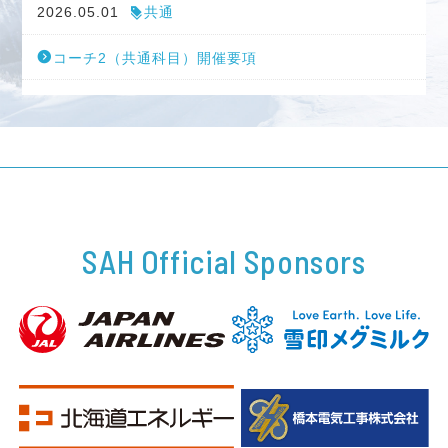
マスターズ
2026.05.01
共通
コーチ2（共通科目）開催要項
教育本部
教育本部からのお知らせ
教育本部大会関係
教育本部 活動内容紹介
パッチテスト検定の開催風景
SAH Official Sponsors
教育本部に関する各種情報