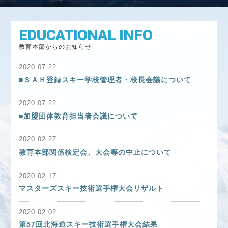
アルペン
フリースタイル
スノーボード
EDUCATIONAL INFO
マスターズ
教育本部からのお知らせ
2020.07.22
教育本部
■ＳＡＨ登録スキー学校管理者・校長会議について
教育本部からのお知らせ
2020.07.22
教育本部大会関係
■加盟団体教育担当者会議について
教育本部 活動内容紹介
2020.02.27
パッチテスト検定の開催風景
教育本部関係検定会、大会等の中止について
教育本部に関する各種情報
2020.02.17
マスターズスキー技術選手権大会リザルト
2020.02.02
第57回北海道スキー技術選手権大会結果